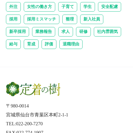
外注
女性の働き方
子育て
学生
安全配慮
採用
採用ミスマッチ
整理
新入社員
新卒採用
業務報告
求人
研修
社内雰囲気
給与
育成
評価
退職理由
〒980-0014
宮城県仙台市青葉区本町2-1-1
TEL:022-200-7270
FAX:022-774-1907