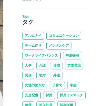
Tags
タグ
アルムナイ
コミュニケーション
チーム作り
メンタルケア
ワークライフバランス
中途採用
人事
介護
休暇
労働環境
労務
地方
外注
女性の働き方
子育て
学生
安全配慮
採用
採用ミスマッチ
整理
新入社員
新卒採用