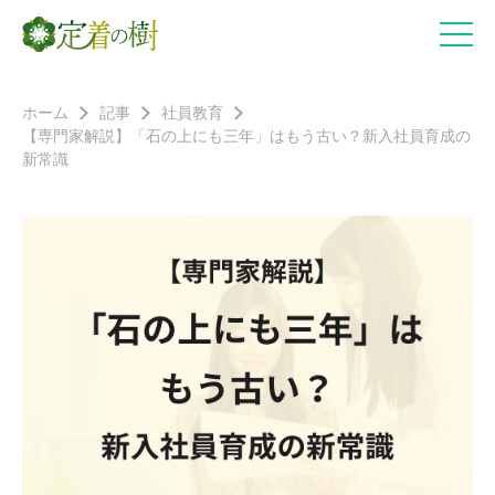
ホーム
記事
社員教育
【専門家解説】「石の上にも三年」はもう古い？新入社員育成の
新常識