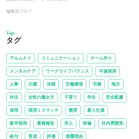
編集部ブログ
Tags
タグ
アルムナイ
コミュニケーション
チーム作り
メンタルケア
ワークライフバランス
中途採用
人事
介護
休暇
労働環境
労務
地方
外注
女性の働き方
子育て
学生
安全配慮
採用
採用ミスマッチ
整理
新入社員
新卒採用
業務報告
求人
研修
社内雰囲気
給与
育成
評価
退職理由