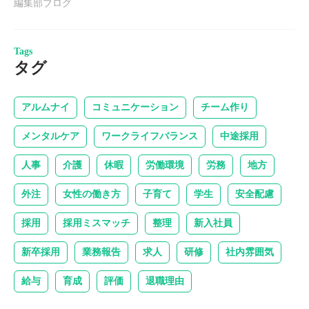
編集部ブログ
Tags
タグ
アルムナイ
コミュニケーション
チーム作り
メンタルケア
ワークライフバランス
中途採用
人事
介護
休暇
労働環境
労務
地方
外注
女性の働き方
子育て
学生
安全配慮
採用
採用ミスマッチ
整理
新入社員
新卒採用
業務報告
求人
研修
社内雰囲気
給与
育成
評価
退職理由