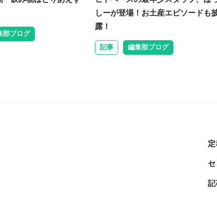
しーが登場！お土産エピソードも
露！
集部ブログ
記事
編集部ブログ
定
セ
記