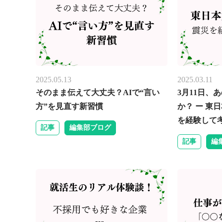
2025.05.13
2025.03.11
そのまま伝えて大丈夫？AIで“言い
3月11日、
方”を見直す新習慣
か？ ー 東
を経験して
記事
編集部ブログ
記事
編