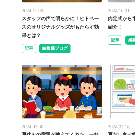
2024.11.06
2024.10.01
スタッフの声で明らかに！ヒトベー
内定式から
スのオリジナルグッズがもたらす効
紹介！
果とは？
記事
編
記事
編集部ブログ
2024.07.30
2024.07.16
夏休みの宿題が教えてくれた、一緒
夏だし食べ