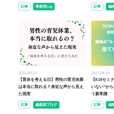
記事
事務局Log
記事
編
2025.09.23
2025.08.19
【育休を考える日】男性の育児休業
【8/28セ
は本当に取れる？身近な声から見え
いない”か
た現実
う新常識
記事
編集部ブログ
記事
編