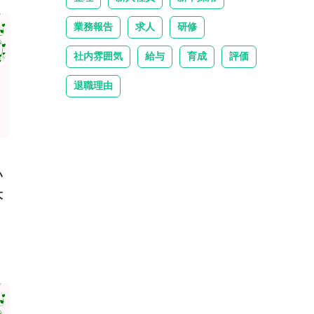
業務報告
求人
研修
社内雰囲気
給与
育成
評価
退職理由
い
大