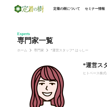
定着の樹について
セミナー情報
Experts
専門家一覧
ホーム
専門家
*運営スタッフ* はっしー
*運営ス
ヒトベース株式