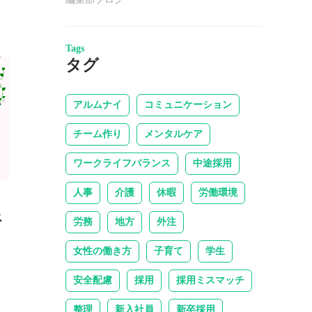
Tags
タグ
アルムナイ
コミュニケーション
チーム作り
メンタルケア
ワークライフバランス
中途採用
人事
介護
休暇
労働環境
ス
労務
地方
外注
女性の働き方
子育て
学生
安全配慮
採用
採用ミスマッチ
整理
新入社員
新卒採用